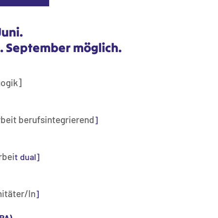
Juni.
. September möglich.
gogik]
rbeit berufsintegrierend
]
rbei
t dual]
itäter/In
]