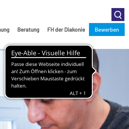
hung
Beratung
FH der Diakonie
Bewerben