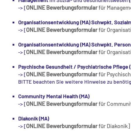
Management
im Sozial- und Gesundheitswesen
ONLINE Bewerbungsformular
für Managem
-> [
Organisationsentwicklung (MA) Schwpkt. Sozia
ONLINE Bewerbungsformular
für Organisa
-> [
Organisationsentwicklung (MA) Schwpkt. Pers
ONLINE Bewerbungsformular
für Organisa
-> [
Psychische Gesundheit / Psychiatrische Pflege 
ONLINE Bewerbungsformular
für Psychisch
-> [
BITTE beachten Sie weitere Hinweise zu benöti
Community Mental Health (MA)
ONLINE Bewerbungsformular
für Communit
-> [
Diakonik (MA)
ONLINE Bewerbungsformular
für Diakonik]
-> [