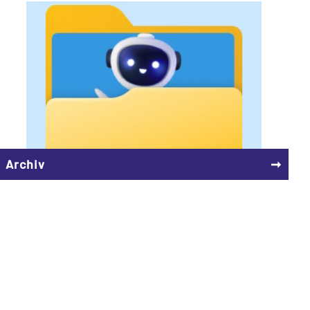
Archiv
➞