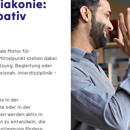
iakonie:
pativ
als Motor für
 Mittelpunkt stehen dabei
tzung, Begleitung oder
isnah, interdisziplinär –
s in der
ie oder in der
en werden aktiv in
n zu entwickeln, die
estimmung fördern.